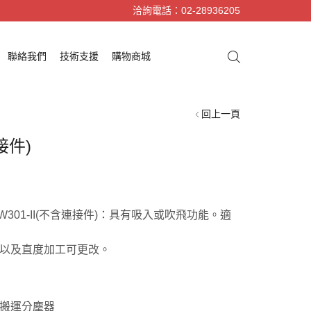
洽詢電話：02-28936205
聯絡我們
技術支援
購物商城
回上一頁
連接件)
)W301-II(不含連接件)：具有吸入或吹飛功能。
適
以及直度加工可更改。
搬運分塵器