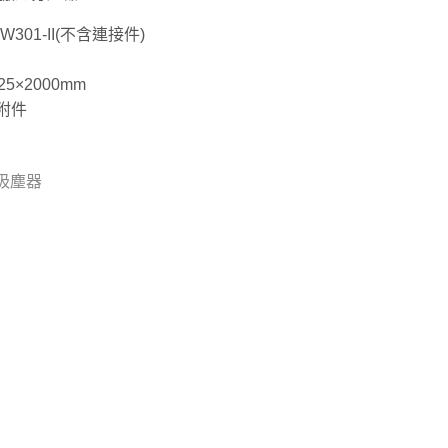
W301-II(不含連接件)
×2000mm
附件
動吸塵器