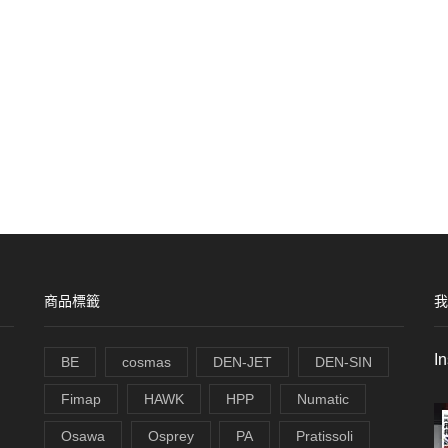
商品標籤
我
I
BE
cosmas
DEN-JET
DEN-SIN
Fimap
HAWK
HPP
Numatic
Osawa
Osprey
PA
Pratissoli