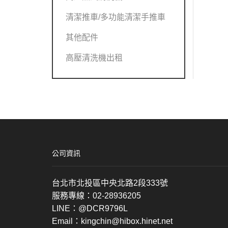
清潔推車/多功能清潔手推車
其他配件
高壓清洗機出租
公司資訊
台北市北投區中央北路2段333號
服務專線：02-28936205
LINE：@DCR9796L
Email：kingchin@hibox.hinet.net