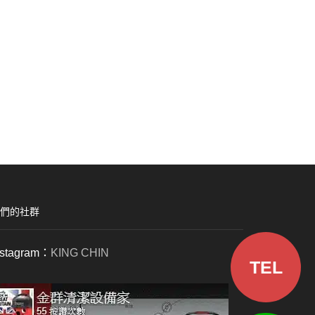
們的社群
nstagram：
KING CHIN
TEL