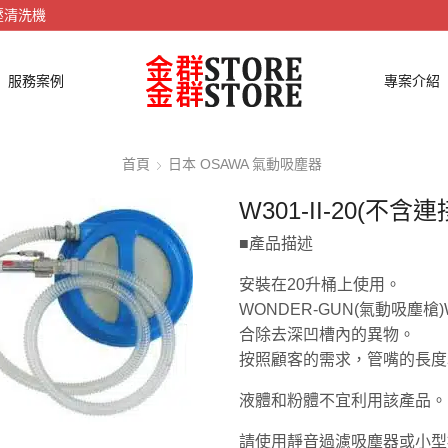
壓清洗機
服務案例
專案介紹
首頁
日本 OSAWA 氣動吸塵器
W301-II-20(不含
■產品描述
安裝在20升桶上使用。
WONDER-GUN(氣動吸塵槍
合除去深凹槽內的異物。
按照顧客的需求，管嘴的長度
液體和粉體不宜利用該產品。
請使用靜音過濾吸塵器或小型