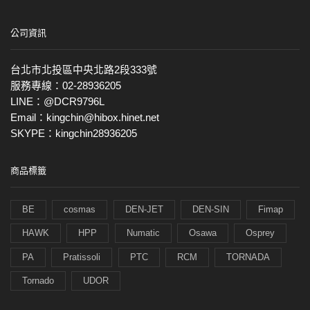
公司資訊
台北市北投區中央北路2段333號
服務專線：02-28936205
LINE：@DCR9796L
Email：kingchin@hibox.hinet.net
SKYPE：kingchin28936205
商品標籤
BE
cosmas
DEN-JET
DEN-SIN
Fimap
HAWK
HPP
Numatic
Osawa
Osprey
PA
Pratissoli
PTC
RCM
TORNADA
Tornado
UDOR