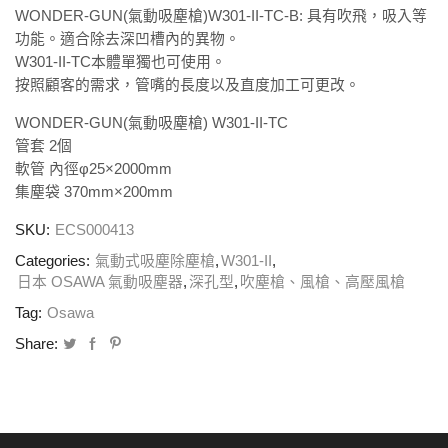
WONDER-GUN(氣動吸塵槍)W301-II-TC-B: 具有吹飛，吸入等
功能。
適合除去深凹槽內的異物。
W301-II-TC本體單獨也可使用。
按照顧客的需求，管嘴的長度以及直度加工可更改。
WONDER-GUN(氣動吸塵槍) W301-II-TC
管套 2個
軟管 內徑φ25×2000mm
集塵袋 370mm×200mm
SKU:
ECS000413
Categories:
氣動式吸塵除塵槍
,
W301-II
,
日本 OSAWA 氣動吸塵器
,
深孔型
,
吹塵槍、風槍、高壓風槍
Tag:
Osawa
Share: