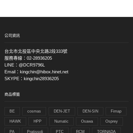
公司資訊
台北市北投區中央北路2段333號
服務專線：02-28936205
LINE：@DCR9796L
Email：kingchin@hibox.hinet.net
SKYPE：kingchin28936205
商品標籤
BE
cosmas
DEN-JET
DEN-SIN
Fimap
HAWK
HPP
Numatic
Osawa
Osprey
PA
Pratissoli
PTC
RCM
TORNADA