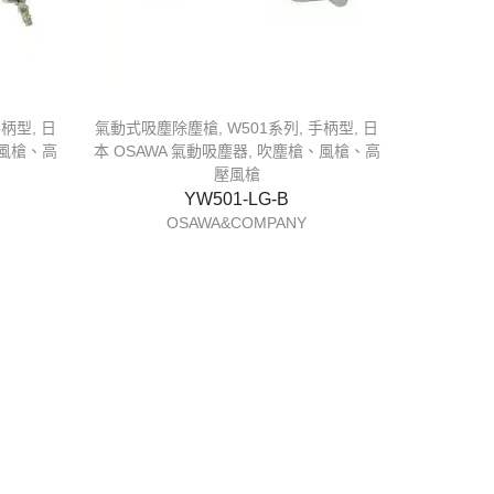
手柄型
,
日
氣動式吸塵除塵槍
,
W501系列
,
手柄型
,
日
風槍、高
本 OSAWA 氣動吸塵器
,
吹塵槍、風槍、高
壓風槍
YW501-LG-B
OSAWA&COMPANY