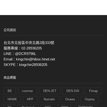
公司資訊
台北市北投區中央北路2段333號
服務專線：02-28936205
LINE：@DCR9796L
Email：kingchin@hibox.hinet.net
SKYPE：kingchin28936205
商品標籤
BE
cosmas
DEN-JET
DEN-SIN
Fimap
HAWK
HPP
Numatic
Osawa
Osprey