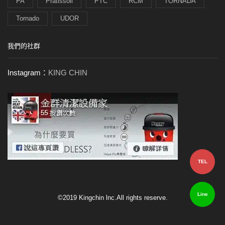
PA
Pratissoli
PTC
RCM
TORNADA
Tornado
UDOR
我們的社群
Instagram：
KING CHIN
TEL
Line
©2019 Kingchin lnc.All rights reserve.