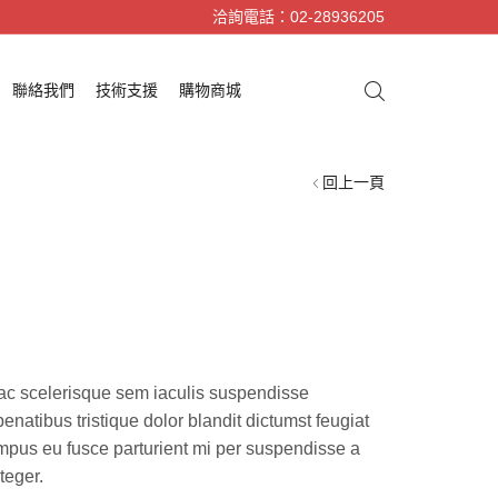
洽詢電話：02-28936205
聯絡我們
技術支援
購物商城
回上一頁
ac scelerisque sem iaculis suspendisse
penatibus tristique dolor blandit dictumst feugiat
tempus eu fusce parturient mi per suspendisse a
teger.