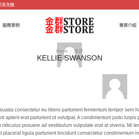
壓清洗機
服務案例
專案介紹
Home
見證
KELLIE SWANSON
suada consectetur eu libero parturient fermentum tempor sem h
ent aptent erat parturient id volutpat. A condimentum justo turpis 
u ridiculus posuere ad vestibulum vulputate erat at viverra. Mi 
t placerat ligula parturient tincidunt consectetur condimentum in