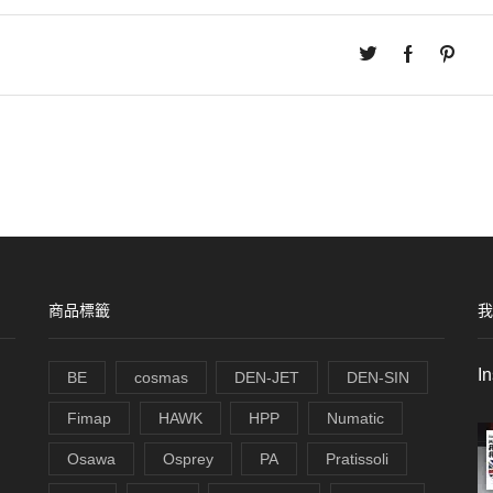
商品標籤
我
I
BE
cosmas
DEN-JET
DEN-SIN
Fimap
HAWK
HPP
Numatic
Osawa
Osprey
PA
Pratissoli