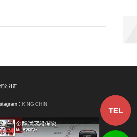
們的社群
nstagram：
KING CHIN
TEL