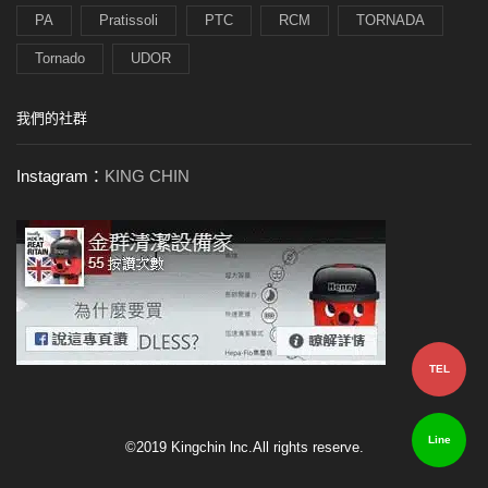
PA
Pratissoli
PTC
RCM
TORNADA
Tornado
UDOR
我們的社群
Instagram：
KING CHIN
TEL
Line
©2019 Kingchin lnc.All rights reserve.