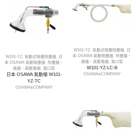
W101-YZ
,
氣動式吸塵除塵槍
,
日
本 OSAWA 氣動吸塵器
,
吹塵槍、
W101-YZ
,
氣動式吸塵除塵槍
,
日
風槍、高壓風槍
,
寬口型
本 OSAWA 氣動吸塵器
,
吹塵槍、
W101-YZ-LC-B
風槍、高壓風槍
,
寬口型
OSAWA&COMPANY
日本 OSAWA 氣動槍 W101-
YZ-TC
OSAWA&COMPANY