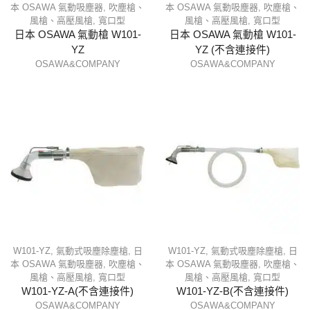
本 OSAWA 氣動吸塵器
,
吹塵槍、
本 OSAWA 氣動吸塵器
,
吹塵槍、
風槍、高壓風槍
,
寬口型
風槍、高壓風槍
,
寬口型
日本 OSAWA 氣動槍 W101-
日本 OSAWA 氣動槍 W101-
YZ
YZ (不含連接件)
OSAWA&COMPANY
OSAWA&COMPANY
W101-YZ
,
氣動式吸塵除塵槍
,
日
W101-YZ
,
氣動式吸塵除塵槍
,
日
本 OSAWA 氣動吸塵器
,
吹塵槍、
本 OSAWA 氣動吸塵器
,
吹塵槍、
風槍、高壓風槍
,
寬口型
風槍、高壓風槍
,
寬口型
W101-YZ-A(不含連接件)
W101-YZ-B(不含連接件)
OSAWA&COMPANY
OSAWA&COMPANY