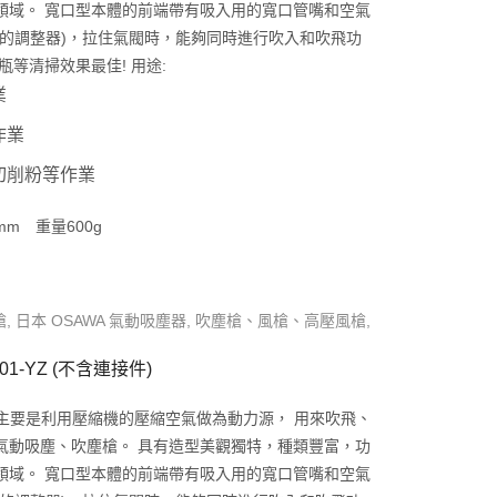
領域。 寬口型本體的前端帶有吸入用的寬口管嘴和空氣
閉的調整器)，拉住氣閥時，能夠同時進行吹入和吹飛功
等清掃效果最佳! 用途:
業
作業
切削粉等作業
mm 重量600g
槍
,
日本 OSAWA 氣動吸塵器
,
吹塵槍、風槍、高壓風槍
,
01-YZ (不含連接件)
塵槍主要是利用壓縮機的壓縮空氣做為動力源， 用來吹飛、
氣動吸塵、吹塵槍。 具有造型美觀獨特，種類豐富，功
領域。 寬口型本體的前端帶有吸入用的寬口管嘴和空氣