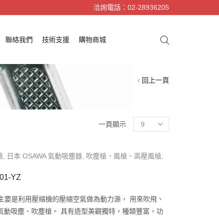
洽詢電話：02-28936205
聯絡我們
技術支援
購物商城
回上一頁
一頁顯示
槍
,
日本 OSAWA 氣動吸塵器
,
吹塵槍、風槍、高壓風槍
,
1-YZ
塵槍主要是利用壓縮機的壓縮空氣做為動力源， 用來吹飛、
氣動吸塵、吹塵槍。 具有造型美觀獨特，種類豐富，功