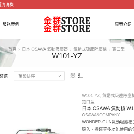
壓清洗機
服務案例
專案介紹
首頁
日本 OSAWA 氣動吸塵器
氣動式吸塵除塵槍
寬口型
W101-YZ
篩選
W101-YZ
,
氣動式吸塵除塵
寬口型
日本 OSAWA 氣動槍 W10
OSAWA&COMPANY
WONDER-GUN氣動吸
吸入、搬運等多功能使用的