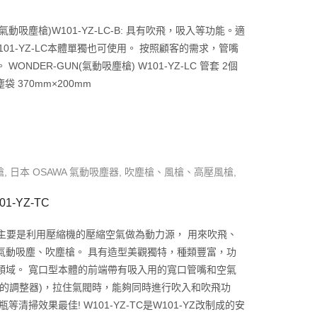
(氣動吸塵槍)W101-YZ-LC-B: 具有吹飛，吸入等功能。
適
101-YZ-LC本體單獨也可使用。
按照顧客的需求，管嘴
。
WONDER-GUN(氣動吸塵槍) W101-YZ-LC
管套 2個
袋 370mm×200mm
槍
,
日本 OSAWA 氣動吸塵器
,
吹塵槍、風槍、高壓風槍
,
1-YZ-TC
塵槍主要是利用壓縮機的壓縮空氣做為動力源， 用來吹飛、
氣動吸塵、吹塵槍。 具有造型美觀獨特，種類豐富，功
領域。 寬口型本體的前端帶有吸入用的寬口管嘴和空氣
閉的調整器)，拉住氣閥時，能夠同時進行吹入和吹飛功
清掃效果最佳! W101-YZ-TC是W101-YZ改制成的安