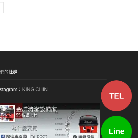
們的社群
nstagram：
KING CHIN
TEL
Line