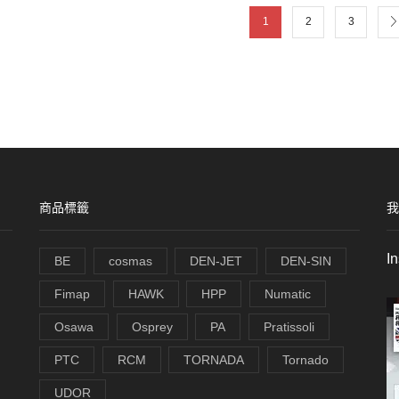
1
2
3
商品標籤
我
I
BE
cosmas
DEN-JET
DEN-SIN
Fimap
HAWK
HPP
Numatic
Osawa
Osprey
PA
Pratissoli
PTC
RCM
TORNADA
Tornado
UDOR