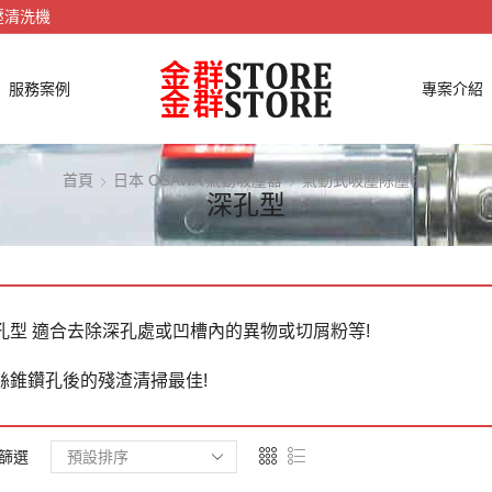
壓清洗機
服務案例
專案介紹
首頁
日本 OSAWA 氣動吸塵器
氣動式吸塵除塵槍
深孔型
孔型 適合去除深孔處或凹槽內的異物或切屑粉等!
絲錐鑽孔後的殘渣清掃最佳!
篩選