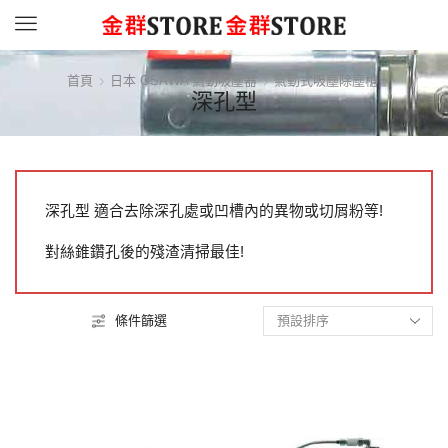
Menu
首頁
日本 OSAWA 氣動吸塵器
氣動式吸塵除塵槍
深孔型
深孔型 適合去除深孔處或凹槽內的異物或切屑粉等!
對絲錐鑽孔後的殘渣清掃最佳!
條件篩選