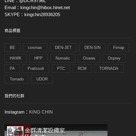
LINE：@DCR9796L
Email：kingchin@hibox.hinet.net
SKYPE：kingchin28936205
商品標籤
BE
cosmas
DEN-JET
DEN-SIN
Fimap
HAWK
HPP
Numatic
Osawa
Osprey
PA
Pratissoli
PTC
RCM
TORNADA
Tornado
UDOR
我們的社群
Instagram：
KING CHIN