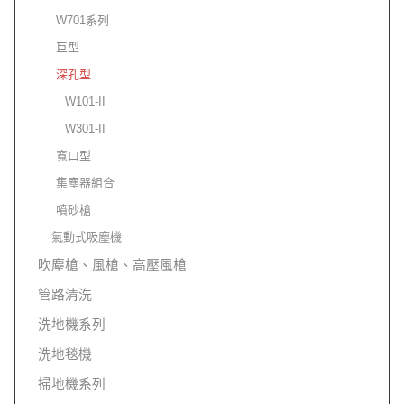
W701系列
巨型
深孔型
W101-II
W301-II
寬口型
集塵器組合
噴砂槍
氣動式吸塵機
吹塵槍、風槍、高壓風槍
管路清洗
洗地機系列
洗地毯機
掃地機系列