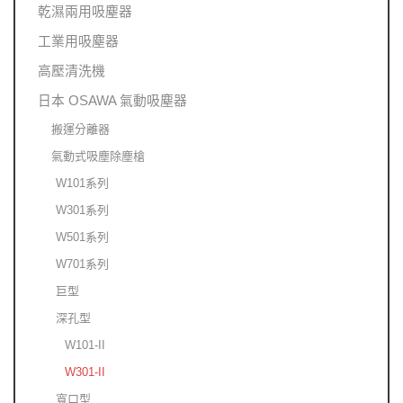
乾濕兩用吸塵器
工業用吸塵器
高壓清洗機
日本 OSAWA 氣動吸塵器
搬運分離器
氣動式吸塵除塵槍
W101系列
W301系列
W501系列
W701系列
巨型
深孔型
W101-II
W301-II
寬口型