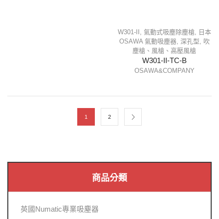
W301-II
,
氣動式吸塵除塵槍
,
日本
OSAWA 氣動吸塵器
,
深孔型
,
吹
塵槍、風槍、高壓風槍
W301-II-TC-B
OSAWA&COMPANY
1
2
商品分類
英國Numatic專業吸塵器