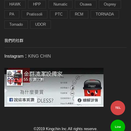
HAWK
HPP
Numatic
Osawa
Osprey
PA
Pratissoli
PTC
RCM
TORNADA
Tornado
UDOR
我們的社群
Instagram：
KING CHIN
TEL
Line
©2019 Kingchin lnc.All rights reserve.