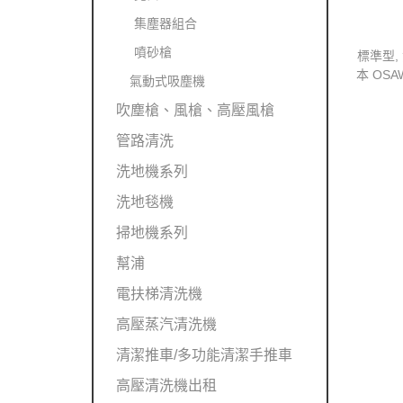
集塵器組合
噴砂槍
標準型
,
本 OS
氣動式吸塵機
吹塵槍、風槍、高壓風槍
管路清洗
洗地機系列
洗地毯機
掃地機系列
幫浦
電扶梯清洗機
高壓蒸汽清洗機
清潔推車/多功能清潔手推車
高壓清洗機出租