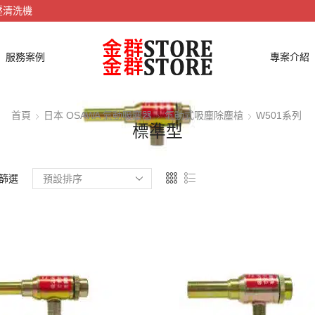
壓清洗機
服務案例
專案介紹
首頁
日本 OSAWA 氣動吸塵器
氣動式吸塵除塵槍
W501系列
標準型
篩選