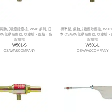
氣動式吸塵除塵槍
,
W501系列
,
日
標準型
,
氣動式吸塵除塵槍
,
W50
AWA 氣動吸塵器
,
吹塵槍、風槍、高
本 OSAWA 氣動吸塵器
,
吹塵槍、
壓風槍
壓風槍
W501-S
W501-L
OSAWA&COMPANY
OSAWA&COMPANY