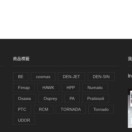
商品標籤
我
I
BE
cosmas
DEN-JET
DEN-SIN
Fimap
HAWK
HPP
Numatic
Osawa
Osprey
PA
Pratissoli
PTC
RCM
TORNADA
Tornado
UDOR