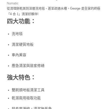
Numatic
從清理餅乾屑到深層洗地毯、甚至疏通水槽，George 是全家的終極
「4 合 1」清潔好夥伴!
四大功能：
洗地毯
清潔硬質地板
車內美容
應急清潔與居家修繕
強大特色
：
雙刷頭地板清潔工具
乾濕兩用吸取功能
超長電源線，清潔無死角