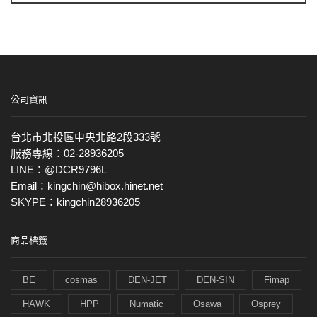
公司資訊
台北市北投區中央北路2段333號
服務專線：02-28936205
LINE：@DCR9796L
Email：kingchin@hibox.hinet.net
SKYPE：kingchin28936205
商品標籤
BE
cosmas
DEN-JET
DEN-SIN
Fimap
HAWK
HPP
Numatic
Osawa
Osprey