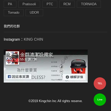
PA
Pratissoli
PTC
RCM
TORNADA
Tornado
UDOR
我們的社群
Instagram：
KING CHIN
TEL
Line
©2019 Kingchin lnc.All rights reserve.