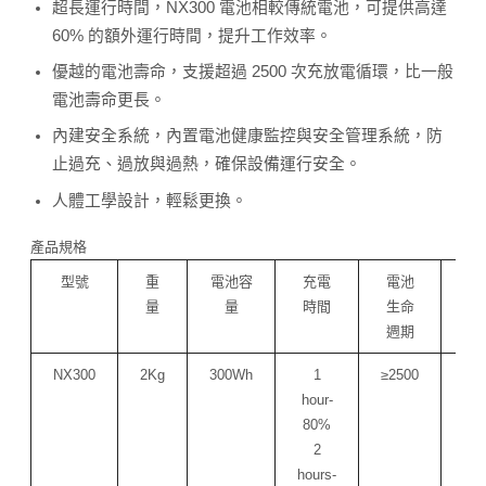
超長運行時間，NX300 電池相較傳統電池，可提供高達
60% 的額外運行時間，提升工作效率。
優越的電池壽命，支援超過 2500 次充放電循環，比一般
電池壽命更長。
內建安全系統，內置電池健康監控與安全管理系統，防
止過充、過放與過熱，確保設備運行安全。
人體工學設計，輕鬆更換。
產品規格
型號
重
電池容
充電
電池
保
量
量
時間
生命
週期
NX300
2Kg
300Wh
1
≥2500
hour-
Mo
80%
2
hours-