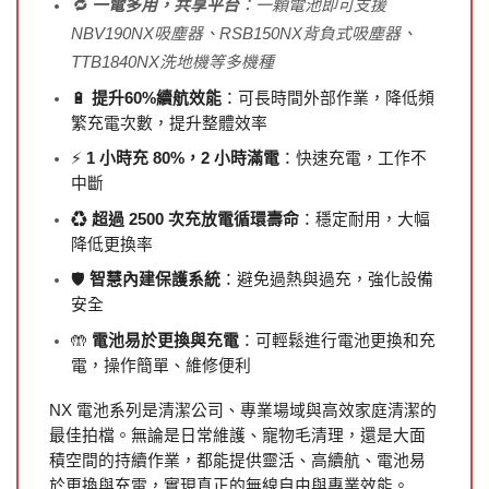
🔁
一電多用，共享平台
：一顆電池即可支援
NBV190NX吸塵器、RSB150NX背負式吸塵器、
TTB1840NX洗地機等多機種
🔋
提升60%續航效能
：可長時間外部作業，降低頻
繁充電次數，提升整體效率
⚡
1 小時充 80%，2 小時滿電
：快速充電，工作不
中斷
♻️
超過 2500 次充放電循環壽命
：穩定耐用，大幅
降低更換率
🛡️
智慧內建保護系統
：避免過熱與過充，強化設備
安全
🤲
電池易於更換與充電
：可輕鬆進行電池更換和充
電，操作簡單、維修便利
NX 電池系列是清潔公司、專業場域與高效家庭清潔的
最佳拍檔。無論是日常維護、寵物毛清理，還是大面
積空間的持續作業，都能提供靈活、高續航、電池易
於更換與充電，實現真正的無線自由與專業效能。