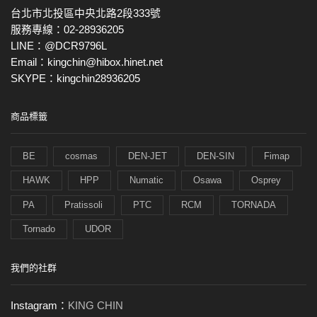
台北市北投區中央北路2段333號
服務專線：02-28936205
LINE：@DCR9796L
Email：kingchin@hibox.hinet.net
SKYPE：kingchin28936205
商品標籤
BE
cosmas
DEN-JET
DEN-SIN
Fimap
HAWK
HPP
Numatic
Osawa
Osprey
PA
Pratissoli
PTC
RCM
TORNADA
Tornado
UDOR
我們的社群
Instagram：
KING CHIN