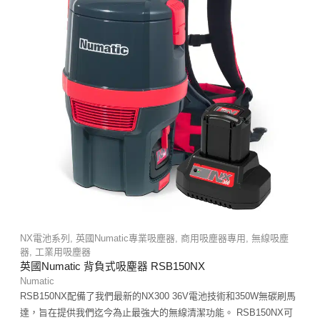
NX電池系列
,
英國Numatic專業吸塵器
,
商用吸塵器專用
,
無線吸塵
器
,
工業用吸塵器
英國Numatic 背負式吸塵器 RSB150NX
Numatic
RSB150NX配備了我們最新的NX300 36V電池技術和350W無碳刷馬
達，旨在提供我們迄今為止最強大的無線清潔功能。 RSB150NX可