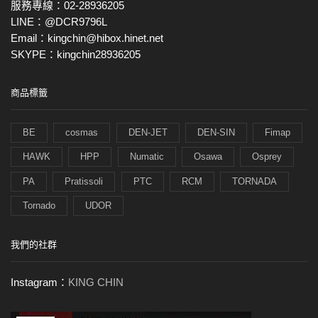
服務專線：02-28936205
LINE：@DCR9796L
Email：kingchin@hibox.hinet.net
SKYPE：kingchin28936205
商品標籤
BE
cosmas
DEN-JET
DEN-SIN
Fimap
HAWK
HPP
Numatic
Osawa
Osprey
PA
Pratissoli
PTC
RCM
TORNADA
Tornado
UDOR
我們的社群
Instagram：
KING CHIN