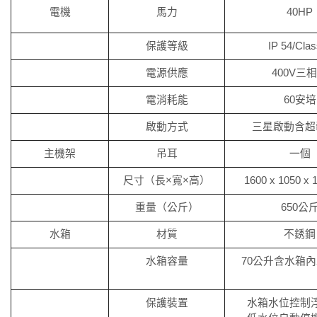
電機
馬力
40HP
保護等級
IP 54/Clas
電源供應
400V三
電消耗能
60安培
啟動方式
三星啟動含超
主機架
吊耳
一個
尺寸（長×寬×高）
1600 x 1050 x
重量（公斤）
650公
水箱
材質
不銹鋼
水箱容量
70公升含水箱
保護裝置
水箱水位控制