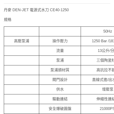
丹麥 DEN-JET 電源式水刀 CE40-1250
規格
50Hz
高壓泵浦
操作壓力
1250 Bar /18
流量
13公升/
泵浦
三個陶瓷
泵浦頭材質
高抗拉不
閥門設計
直線式進/出
供水
增壓泵
驅動連結
伸縮性連
安全爆破圓盤
21000PS