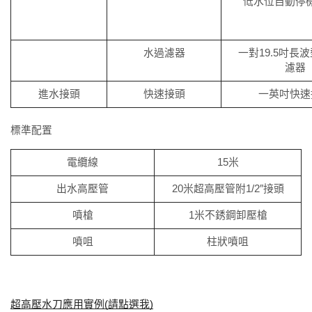
低水位自動停
水過濾器
一對19.5吋長
濾器
進水接頭
快速接頭
一英吋快速
標準配置
電纜線
15米
出水高壓管
20米超高壓管附1/2″接頭
噴槍
1米不銹鋼卸壓槍
噴咀
柱狀噴咀
超高壓水刀應用實例
(
請點選我
)