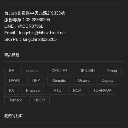
台北市北投區中央北路2段333號
服務專線：02-28936205
LINE：@DCR9796L
Email：kingchin@hibox.hinet.net
SKYPE：kingchin28936205
商品標籤
BE
cosmas
DEN-JET
DEN-SIN
Fimap
HAWK
HPP
Numatic
Osawa
Osprey
PA
Pratissoli
PTC
RCM
TORNADA
Tornado
UDOR
我們的社群