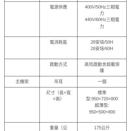
電源供應
400V/50Hz三相電
力
440V/60Hz三相電
力
電消耗能
28安培/50H
26安培/60H
啟動方式
高低啟動含超載保
護
主機架
吊耳
一個
尺寸（長×寬
標準
×高）
型:950×720×800
超薄型:
950×500×800
重量（公
175公斤