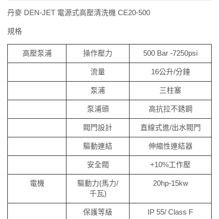
丹麥 DEN-JET 電源式高壓清洗機 CE20-500
規格
高壓泵浦
操作壓力
500 Bar -7250psi
流量
16公升/分鐘
泵浦
三柱塞
泵浦頭
高抗拉不銹鋼
閥門設計
直線式進/出水閥門
驅動連結
伸縮性連結器
安全閥
+10%工作壓
電機
驅動力(馬力/
20hp-15kw
千瓦)
保護等級
IP 55/ Class F