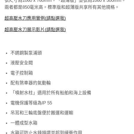
號尺寸為1060 x 760mm。「超薄版」型號為1060 x 500mm。
兩者都是850毫米高。標準版和超薄版共享所有其他規格。
超高壓水刀應用實例
(
請點選我
)
超高壓水刀展示影片
(
請點選我
)
不銹鋼製泵浦頭
液壓安全閥
電子控制箱
配有煞車器的氣動輪
「噴射水柱」適用於所有船舶和海上設備
電機保護等級為IP 55
吊耳和三輪底盤便於搬運和運輸
一體成型水箱
水箱可防止水錘損壞並起到緩衝作用