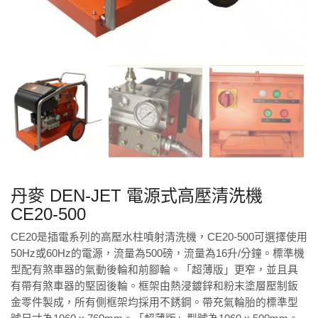
丹麥 DEN-JET 電源式高壓清洗機
CE20-500
CE20是插電系列的高壓水柱噴射清洗機，CE20-500可選擇使用
50Hz或60Hz的電源，流量為500磅，流量為16升/分鐘。標準機
型配有煞車器的氣動後輪和前腳輪。「超薄版」更窄，並且具
有帶有煞車器的堅固後輪。框架由熱浸鍍鋅和粉末塗層壓制鈑
金零件​​製成，所有側框架均採用不銹鋼。帶充氣輪胎的標準型