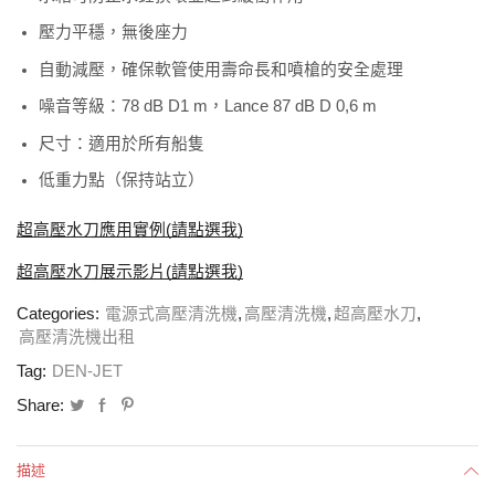
壓力平穩，無後座力
自動減壓，確保軟管使用壽命長和噴槍的安全處理
噪音等級：78 dB D1 m，Lance 87 dB D 0,6 m
尺寸：適用於所有船隻
低重力點（保持站立）
超高壓水刀應用實例
(
請點選我
)
超高壓水刀展示影片
(
請點選我
)
Categories:
電源式高壓清洗機
,
高壓清洗機
,
超高壓水刀
,
高壓清洗機出租
Tag:
DEN-JET
Share:
描述