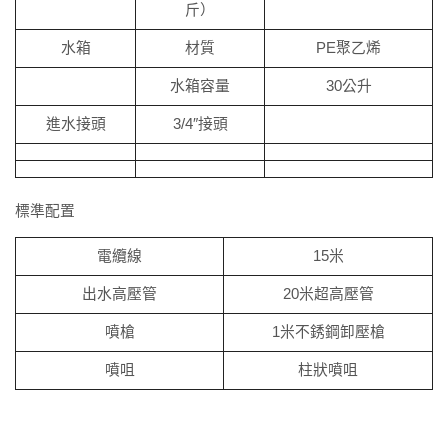
斤）
水箱
材質
PE聚乙烯
水箱容量
30公升
進水接頭
3/4″接頭
標準配置
電纜線
15米
出水高壓管
20米超高壓管
噴槍
1米不銹鋼卸壓槍
噴咀
柱狀噴咀