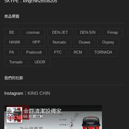
SKYPE：kingchin28936205
商品標籤
BE
cosmas
DEN-JET
DEN-SIN
Fimap
HAWK
HPP
Numatic
Osawa
Osprey
PA
Pratissoli
PTC
RCM
TORNADA
Tornado
UDOR
我們的社群
Instagram：
KING CHIN