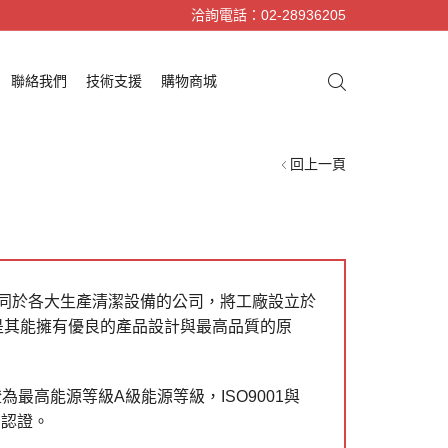
洽詢電話：02-28936205
聯絡我們
技術支援
購物商城
回上一頁
器，不同於各大生產清潔設備的公司，將工廠設立於
這是其能擁有優良的產品設計與最高品質的原
為最高能源等級A級能源等級，ISO9001與
s的認證。