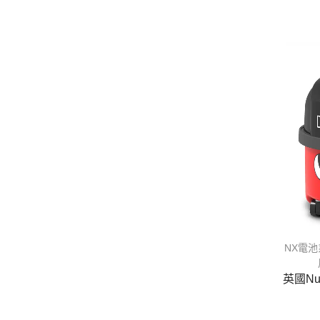
NX電
英國Nu