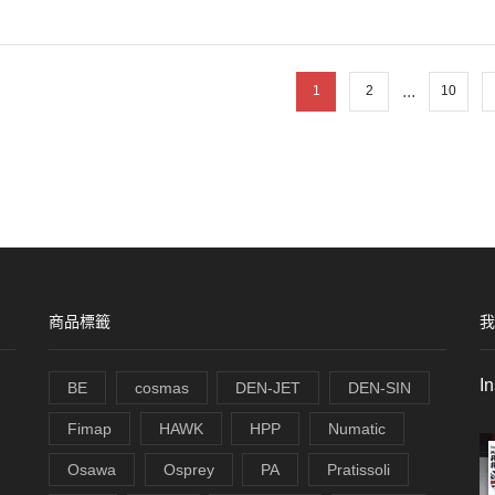
...
1
2
10
商品標籤
我
I
BE
cosmas
DEN-JET
DEN-SIN
Fimap
HAWK
HPP
Numatic
Osawa
Osprey
PA
Pratissoli