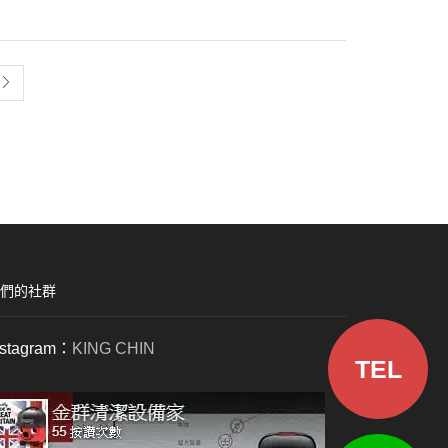
們的社群
nstagram：
KING CHIN
TEL