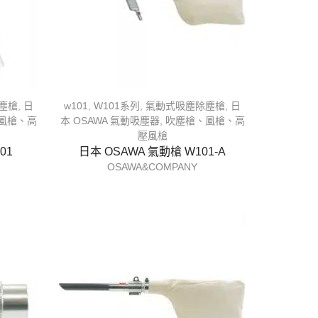
塵槍
,
日
w101
,
W101系列
,
氣動式吸塵除塵槍
,
日
風槍、高
本 OSAWA 氣動吸塵器
,
吹塵槍、風槍、高
壓風槍
01
日本 OSAWA 氣動槍 W101-A
OSAWA&COMPANY