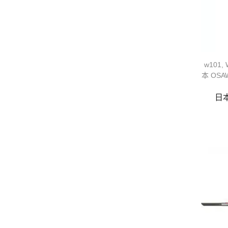
w101
,
本 OS
日本