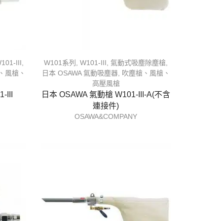
101-III
,
W101系列
,
W101-III
,
氣動式吸塵除塵槍
,
、風槍、
日本 OSAWA 氣動吸塵器
,
吹塵槍、風槍、
高壓風槍
III
日本 OSAWA 氣動槍 W101-III-A(不含
連接件)
OSAWA&COMPANY