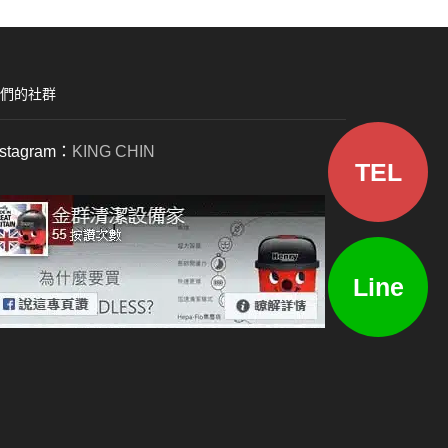
們的社群
nstagram：
KING CHIN
TEL
Line