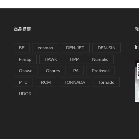
商品標籤
我
I
BE
cosmas
DEN-JET
DEN-SIN
Fimap
HAWK
HPP
Numatic
Osawa
Osprey
PA
Pratissoli
PTC
RCM
TORNADA
Tornado
UDOR