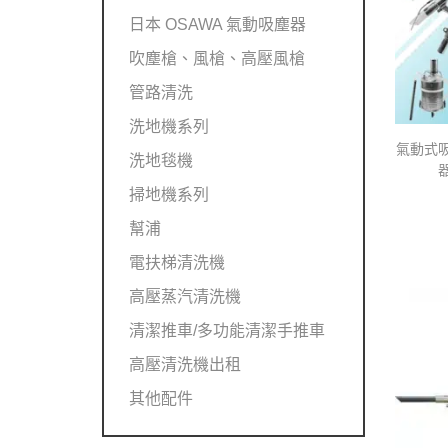
日本 OSAWA 氣動吸塵器
吹塵槍、風槍、高壓風槍
管路清洗
洗地機系列
氣動式
洗地毯機
掃地機系列
幫浦
電扶梯清洗機
高壓蒸汽清洗機
清潔推車/多功能清潔手推車
高壓清洗機出租
其他配件