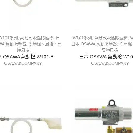
W101系列
,
氣動式吸塵除塵槍
,
日
W101系列
,
氣動式吸塵除塵槍
,
W
AWA 氣動吸塵器
,
吹塵槍、風槍、高
日本 OSAWA 氣動吸塵器
,
吹塵槍
壓風槍
高壓風槍
 OSAWA 氣動槍 W101-B
日本 OSAWA 氣動槍 W101-
OSAWA&COMPANY
OSAWA&COMPANY