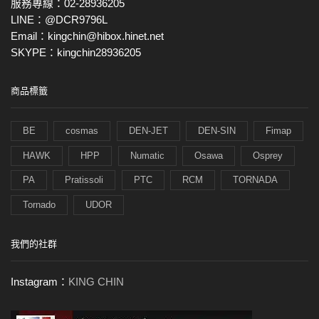
服務專線：02-28936205
LINE：@DCR9796L
Email：kingchin@hibox.hinet.net
SKYPE：kingchin28936205
商品標籤
BE
cosmas
DEN-JET
DEN-SIN
Fimap
HAWK
HPP
Numatic
Osawa
Osprey
PA
Pratissoli
PTC
RCM
TORNADA
Tornado
UDOR
我們的社群
Instagram：
KING CHIN