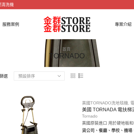
壓清洗機
服務案例
專案介紹
首頁
TORNADO
篩選
美國TORNADO洗地毯機
,
美國 TORNADA 電扶梯清
Tornado
美國原裝進口 用於硬地板
貨公司、餐廳、學校、機場