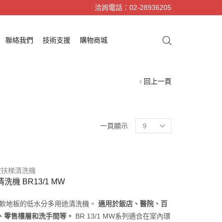
洽詢電話：02-28936205
聯絡我們
技術支援
購物商城
回上一頁
一頁顯示
電扶梯清洗機
洗機 BR13/1 MW
和軟地板的低水分多用途清洗機。
適用於飯店、醫院、百
、零售樓層和洗手間等。
BR 13/1 MW系列適合在室內環