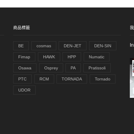
商品標籤
我
I
BE
cosmas
DEN-JET
DEN-SIN
Fimap
HAWK
HPP
Numatic
Osawa
Osprey
PA
Pratissoli
PTC
RCM
TORNADA
Tornado
UDOR