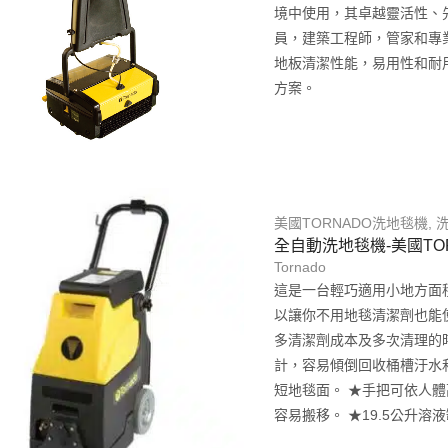
境中使用，其卓越靈活性、
員，建築工程師，管家和專
地板清潔性能，易用性和耐
方案。
美國TORNADO洗地毯機
,
全自動洗地毯機-美國TOR
Tornado
這是一台輕巧適用小地方面
以讓你不用地毯清潔劑也能使
多清潔劑成本及多次清理的時
計，容易傾倒回收桶槽汙水
短地毯面。 ★手把可依人
容易搬移。 ★19.5公升溶