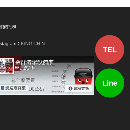
們的社群
nstagram：
KING CHIN
TEL
Line