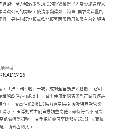
先進的生產力和減少對環境的影響獲得了內部設施管理人
業清潔公司的青睞，使清潔變得如此簡單! 要求高質量的
用性，是任何硬地板或軟地板表面最通用和最有效的解決
洗地毯機
NADO425
積，「洗、刷、吸」一次完成的全自動洗地毯機。 它可
地毯乾淨7~8成以上， 減少使用地毯清潔劑可減低您許
間。 ★高性能2級1.6馬力真空馬達 ★獨特無軟管設
和清水。 ★浮動式主刷自動調整高低，確保符合不同長
體高低做適當調整。 ★手把折疊可至機器前端以利收藏和
液罐，填料面積大。