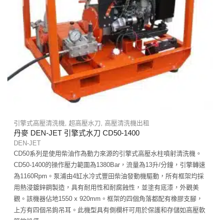
引擎式高壓清洗機
,
超高壓水刀
,
高壓清洗機出租
丹麥 DEN-JET 引擎式水刀 CD50-1400
DEN-JET
CD50系列是使用柴油作為動力來源的引擎式高壓水柱噴射清洗機。
CD50-1400的操作壓力範圍為1380Bar，流量為13升/分鐘，引擎轉速
為1160Rpm。泵浦由4缸水冷式豐田柴油發動機驅動，所有框架均採
用熱浸鍍鋅鋼製造，具有耐用性和耐腐蝕性，並塗有底漆，外觀美
觀。該機器佔地1550 x 920mm。框架的四個角落都配有橡膠支腳，
上方有四個吊鉤吊耳。此機型具有側欄杆可用於保護和存儲如高壓軟