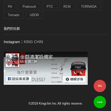
PA
Pratissoli
PTC
RCM
TORNADA
Tornado
UDOR
我們的社群
Instagram：
KING CHIN
TEL
Line
©2019 Kingchin lnc.All rights reserve.