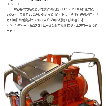
DEN-JET
CE150是電源式的高壓水柱噴射清洗機，CE150-2500操作壓力為
2500磅，流量為21-25升/分鐘(根據Hz)。框架由熱浸鍍鋅鋼製作，具
有耐用性和耐腐蝕性，測框架均採用不銹鋼。該機器佔地
2100x1200mm。框架的四個角落都配有橡膠支腳，上方有一個吊鉤
吊耳。