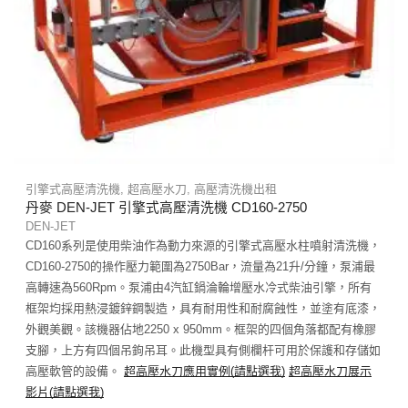
引擎式高壓清洗機
,
超高壓水刀
,
高壓清洗機出租
丹麥 DEN-JET 引擎式高壓清洗機 CD160-2750
DEN-JET
CD160系列是使用柴油作為動力來源的引擎式高壓水柱噴射清洗機，
CD160-2750的操作壓力範圍為2750Bar，流量為21升/分鐘，泵浦最
高轉速為560Rpm。泵浦由4汽缸鍋淪輪增壓水冷式柴油引擎，所有
框架均採用熱浸鍍鋅鋼製造，具有耐用性和耐腐蝕性，並塗有底漆，
外觀美觀。該機器佔地2250 x 950mm。框架的四個角落都配有橡膠
支腳，上方有四個吊鉤吊耳。此機型具有側欄杆可用於保護和存儲如
高壓軟管的設備。
超高壓水刀應用實例
(
請點選我
)
超高壓水刀展示
影片
(
請點選我
)