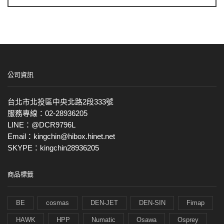
公司資訊
台北市北投區中央北路2段333號
服務專線：02-28936205
LINE：@DCR9796L
Email：kingchin@hibox.hinet.net
SKYPE：kingchin28936205
商品標籤
BE
cosmas
DEN-JET
DEN-SIN
Fimap
HAWK
HPP
Numatic
Osawa
Osprey