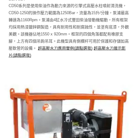
CD50系列是使用柴油作為動力來源的引擎式高壓水柱噴射清洗機，
CD50-1250的操作壓力範圍為1250Bar，流量為15升/分鐘，泵浦最高
轉速為1160Rpm。泵浦由4缸水冷式豐田柴油發動機驅動，所有框架
均採用熱浸鍍鋅鋼製造，具有耐用性和耐腐蝕性，並塗有底漆，外觀
美觀。該機器佔地1550 x 920mm。框架的四個角落都配有橡膠支
腳，上方有四個吊鉤吊耳。此機型具有側欄杆可用於保護和存儲如高
壓軟管的設備。
超高壓水刀應用實例
(
請點選我
)
超高壓水刀展示影
片
(
請點選我
)