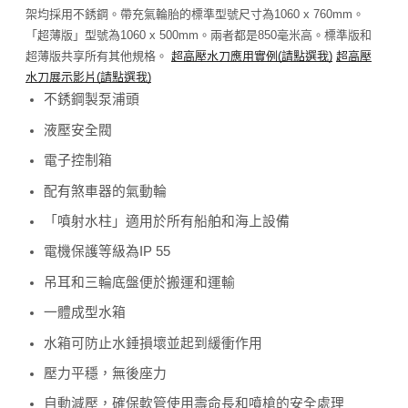
架均採用不銹鋼。帶充氣輪胎的標準型號尺寸為1060 x 760mm。
「超薄版」型號為1060 x 500mm。兩者都是850毫米高。標準版和
超薄版共享所有其他規格。
超高壓水刀應用實例
(
請點選我
)
超高壓
水刀展示影片
(
請點選我
)
不銹鋼製泵浦頭
液壓安全閥
電子控制箱
配有煞車器的氣動輪
「噴射水柱」適用於所有船舶和海上設備
電機保護等級為IP 55
吊耳和三輪底盤便於搬運和運輸
一體成型水箱
水箱可防止水錘損壞並起到緩衝作用
壓力平穩，無後座力
自動減壓，確保軟管使用壽命長和噴槍的安全處理