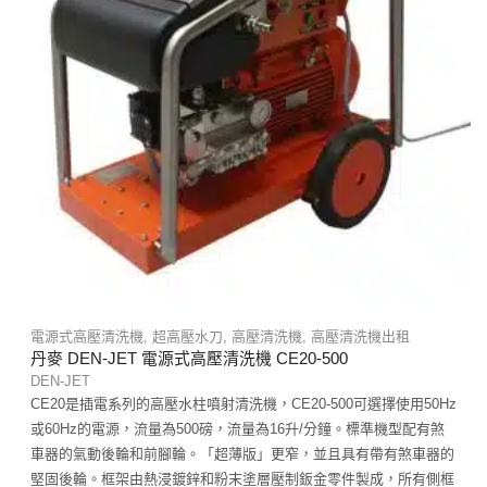
電源式高壓清洗機
,
超高壓水刀
,
高壓清洗機
,
高壓清洗機出租
丹麥 DEN-JET 電源式高壓清洗機 CE20-500
DEN-JET
CE20是插電系列的高壓水柱噴射清洗機，CE20-500可選擇使用50Hz
或60Hz的電源，流量為500磅，流量為16升/分鐘。標準機型配有煞
車器的氣動後輪和前腳輪。「超薄版」更窄，並且具有帶有煞車器的
堅固後輪。框架由熱浸鍍鋅和粉末塗層壓制鈑金零件​​製成，所有側框